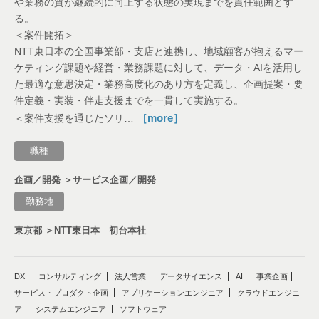
や業務の質が継続的に向上する状態の実現までを責任範囲とす
る。
＜案件開拓＞
NTT東日本の全国事業部・支店と連携し、地域顧客が抱えるマー
ケティング課題や経営・業務課題に対して、データ・AIを活用し
た最適な意思決定・業務高度化のあり方を定義し、企画提案・要
件定義・実装・伴走支援までを一貫して実施する。
［more］
＜案件支援を通じたソリ…
職種
企画／開発 ＞サービス企画／開発
勤務地
東京都 ＞NTT東日本 初台本社
DX
コンサルティング
法人営業
データサイエンス
AI
事業企画
サービス・プロダクト企画
アプリケーションエンジニア
クラウドエンジニ
ア
システムエンジニア
ソフトウェア