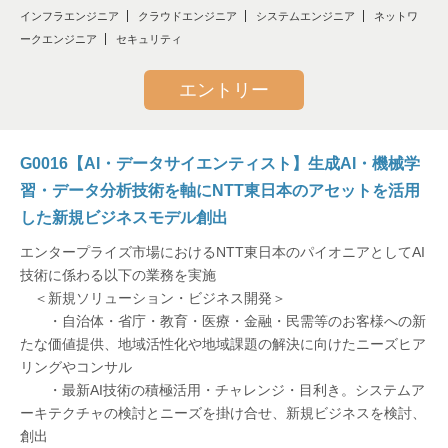
インフラエンジニア
クラウドエンジニア
システムエンジニア
ネットワ
ークエンジニア
セキュリティ
アプリケーションエンジニア
エントリー
アライアンス
無線通信
G0016【AI・データサイエンティスト】生成AI・機械学
習・データ分析技術を軸にNTT東日本のアセットを活用
IoT
した新規ビジネスモデル創出
データサイエンス
エンタープライズ市場におけるNTT東日本のパイオニアとしてAI
技術に係わる以下の業務を実施
営業企画
＜新規ソリューション・ビジネス開発＞
・自治体・省庁・教育・医療・金融・民需等のお客様への新
サービス・プロダクト企画
たな価値提供、地域活性化や地域課題の解決に向けたニーズヒア
リングやコンサル
データセンター
・最新AI技術の積極活用・チャレンジ・目利き。システムア
ーキテクチャの検討とニーズを掛け合せ、新規ビジネスを検討、
創出
音声