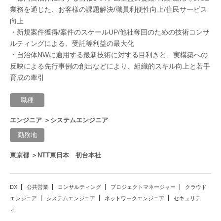
業務を通じた、お客様の課題解決/職員利便性向上/住民サービス
向上
・新規案件獲得/案件のスケールUP/他社奪回のための技術コンサ
ルティングによる、受託等利益の最大化
・自治体NWに適用する最新技術に対する目利きと、実構築への
反映による先行事例の創出などにより、組織的スキル向上と若手
育成の牽引
職種
エンジニア ＞システムエンジニア
勤務地
東京都 ＞NTT東日本 初台本社
DX
公共営業
コンサルティング
プロジェクトマネージャー
クラウド
エンジニア
システムエンジニア
ネットワークエンジニア
セキュリテ
ィ