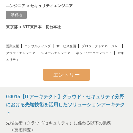
エンジニア ＞セキュリティエンジニア
勤務地
ネットワークエンジニア
東京都 ＞NTT東日本 初台本社
コンサルティング
営業支援
コンサルティング
DX
サービス企画
プロジェクトマネージャー
クラウドエンジニア
システムエンジニア
ネットワークエンジニア
セキ
ュリティ
プロジェクトマネージャー
エントリー
システムエンジニア
クラウドエンジニア
G0015【ITアーキテクト】クラウド・セキュリティ分野
における先端技術を活用したソリューションアーキテク
サービス企画
ト
セキュリティ
先端技術（クラウド/セキュリティ）に係わる以下の業務
＜技術調査＞