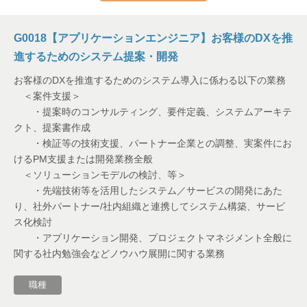
映像
G0018【アプリケーションエンジニア】お客様のDXを推
防災
進するためのシステム提案・開発
お客様のDXを推進するためのシステム導入に係わる以下の業務
ドローン
＜案件支援＞
・提案時のコンサルティング、要件定義、システムアーキテ
経営企画
クト、提案書作成
・検証等の技術支援、パートナー企業との調整、実案件にお
ファイバセンシング
けるPM支援または開発業務全般
＜ソリューションモデルの検討、等＞
建築・施工
・先端技術等を活用したシステム／サービスの開発にあた
り、社外パートナー/社内組織と連携してシステム構築、サービ
ス化検討
不動産
・アプリケーション開発、プロジェクトマネジメント全般に
関する社内勉強会などノウハウ展開に関する業務
モビリティ
職種
3D