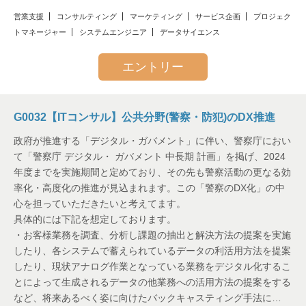
営業支援
コンサルティング
マーケティング
サービス企画
プロジェク
トマネージャー
システムエンジニア
データサイエンス
エントリー
G0032【ITコンサル】公共分野(警察・防犯)のDX推進
政府が推進する「デジタル・ガバメント」に伴い、警察庁におい
て「警察庁 デジタル・ ガバメント 中長期 計画」を掲げ、2024
年度までを実施期間と定めており、その先も警察活動の更なる効
率化・高度化の推進が見込まれます。この「警察のDX化」の中
心を担っていただきたいと考えてます。
具体的には下記を想定しております。
・お客様業務を調査、分析し課題の抽出と解決方法の提案を実施
したり、各システムで蓄えられているデータの利活用方法を提案
したり、現状アナログ作業となっている業務をデジタル化するこ
とによって生成されるデータの他業務への活用方法の提案をする
など、将来あるべく姿に向けたバックキャスティング手法に…