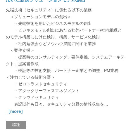
先端技術（セキュリティ）に係わる以下の業務
宮城県
＜ソリューションモデルの創出＞
・先端技術を用いたビジネスモデルの創出
福島県
・ビジネスモデル創出にあたる社外パートナー/社内組織と
のモデル構築にむけた検討、構築、サービス化検討
青森県
・社内勉強会などノウハウ展開に関する業務
＜案件支援＞
山形県
・提案時のコンサルティング、要件定義、システムアーキテ
クト、提案書作成
岩手県
・検証等の技術支援、パートナー企業との調整、PM業務
＜注力している技術分野＞
秋田県
・ゼロトラストセキュリティ
・アタックサーフェスマネジメント
・クラウドセキュリティ
神奈川県
表記以外も日々、セキュリティ分野の情報収集を…
［more］
千葉県
職種
山梨県