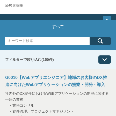
経験者採用
▼
すべて
CLOSE
販売・コンサルティング
マーケティング
エンジニア
企画／開発
経理・法務
フィルターで絞り込む(150件)
エンジニア
G0010【Webアプリエンジニア】地域のお客様のDX推
企画／開発
進に向けたWebアプリケーションの提案・開発・導入
社内外のDX案件におけるWEBアプリケーションの開発に関する
販売・コンサルティング
一連の業務
・業務コンサル
マーケティング
・案件管理、プロジェクトマネジメント