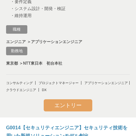
・要件定義
経理・法務
・システム設計・開発・検証
・維持運用
職種
東京都
エンジニア ＞アプリケーションエンジニア
埼玉県
勤務地
長野県
東京都 ＞NTT東日本 初台本社
新潟県
コンサルティング
プロジェクトマネージャー
アプリケーションエンジニア
栃木県
クラウドエンジニア
DX
群馬県
エントリー
茨城県
G0014【セキュリティエンジニア】セキュリティ技術を
北海道
用いた新規ソリューションモデル創出