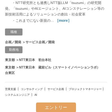
・NTT研究所とも連携しNTT版LLM「tsuzumi」の研究開
発。「tsuzumi」やAIエージェント、AIコンステレーション等の
機器開発
新技術活用によるソリューションの創出・社会変革
［more］
・これまでにない新規の…
社会インフラ
職種
事業企画
企画／開発 ＞サービス企画／開発
法務
勤務地
グローバル
東京都 ＞NTT東日本 初台本社
東京都 ＞NTT東日本 蔵前ビル（スマートイノベーションラボ）
BPO
台東区
カーボンニュートラル
営業支援
コンサルティング
サービス企画
プロジェクトマネージャー
システムエンジニア
AI
一次産業
エントリー
ガバナンス