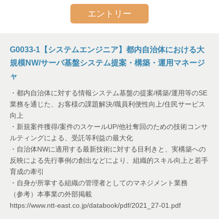
エントリー
G0033-1【システムエンジニア】都内自治体における大
規模NW/サーバ基盤システム提案・構築・運用マネージ
ャ
・都内自治体に対する情報システム基盤の提案/構築/運用等のSE
業務を通じた、お客様の課題解決/職員利便性向上/住民サービス
向上
・新規案件獲得/案件のスケールUP/他社奪回のための技術コンサ
ルティングによる、受託等利益の最大化
・自治体NWに適用する最新技術に対する目利きと、実構築への
反映による先行事例の創出などにより、組織的スキル向上と若手
育成の牽引
・自身が所掌する組織の管理者としてのマネジメント業務
（参考）本事業の外部掲載
https://www.ntt-east.co.jp/databook/pdf/2021_27-01.pdf