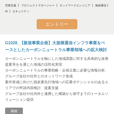
営業支援
プロジェクトマネージャー
ネットワークエンジニア
無線通信
AI
セキュリティ
エントリー
G1028_【新規事業企画】大規模通信インフラ事業をベ
ースとしたカーボンニュートラル事業領域への拡大検討
カーボンニュートラルを軸にした地域課題に対する具体的な改善
提案等をを通じた地域の活性化実現
カーボンニュートラルの事業戦略・企画立案に必要な情報分析、
グループ会社や社外とのネットワーク形成
案件形成に向けた脱炭素先行地域への応募ポテンシャルのあるエ
リアでの申請内容検討、提案支援
グループ会社や社内外と連携した構築から保守までのトータルソ
リューション提供
職種