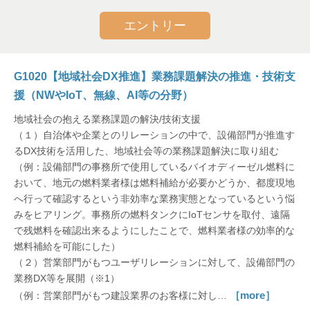
エントリー
G1020【地域社会DX推進】業務課題解決の推進・技術支
援（NWやIoT、無線、AI等の分野）
地域社会の抱える業務課題の解決/技術支援
（１）自治体や企業とのリレーションの中で、設備部門が推進す
るDX技術を活用した、地域社会等の業務課題解決に取り組む
（例：設備部門の事務所で使用しているバイオディーゼル燃料に
おいて、地元の燃料業者様は燃料補給が必要かどうか、都度現地
へ行って確認するという非効率な業務実態となっているという悩
みをヒアリング。事務所の燃料タンクにIoTセンサを取付、遠隔
で残燃料を確認出来るようにしたことで、燃料業者様の効率的な
燃料補給を可能にした）
（２）営業部門がもつユーザリレーションに対して、設備部門の
業務DX等を展開（※1）
［more］
（例：営業部門がもつ建設業界のお客様に対し…