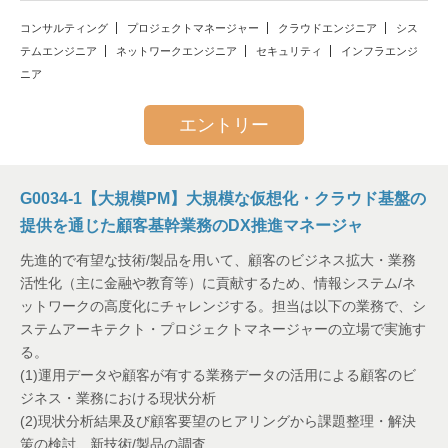
コンサルティング
プロジェクトマネージャー
クラウドエンジニア
シス
テムエンジニア
ネットワークエンジニア
セキュリティ
インフラエンジ
ニア
エントリー
G0034-1【大規模PM】大規模な仮想化・クラウド基盤の
提供を通じた顧客基幹業務のDX推進マネージャ
先進的で有望な技術/製品を用いて、顧客のビジネス拡大・業務
活性化（主に金融や教育等）に貢献するため、情報システム/ネ
ットワークの高度化にチャレンジする。担当は以下の業務で、シ
ステムアーキテクト・プロジェクトマネージャーの立場で実施す
る。
(1)運用データや顧客が有する業務データの活用による顧客のビ
ジネス・業務における現状分析
(2)現状分析結果及び顧客要望のヒアリングから課題整理・解決
策の検討、新技術/製品の調査