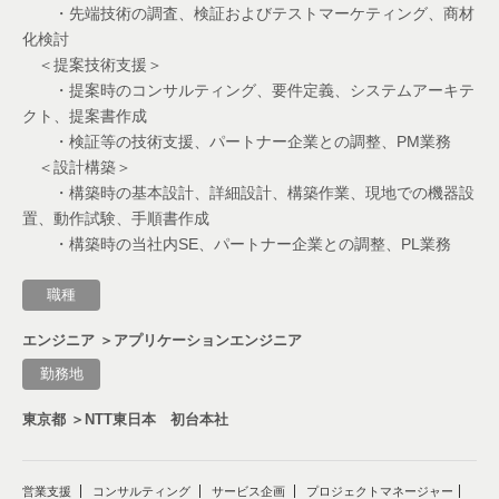
公共営業
・先端技術の調査、検証およびテストマーケティング、商材
化検討
インフラエンジニア
＜提案技術支援＞
・提案時のコンサルティング、要件定義、システムアーキテ
マーケティング
クト、提案書作成
・検証等の技術支援、パートナー企業との調整、PM業務
＜設計構築＞
AI
・構築時の基本設計、詳細設計、構築作業、現地での機器設
置、動作試験、手順書作成
営業支援
・構築時の当社内SE、パートナー企業との調整、PL業務
プロダクト企画
職種
法人営業
エンジニア ＞アプリケーションエンジニア
勤務地
教育
東京都 ＞NTT東日本 初台本社
研究開発
営業支援
コンサルティング
サービス企画
プロジェクトマネージャー
新規事業