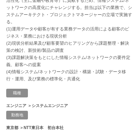
活性化（主に金融や教育等）に貢献するため、情報システム/ネ
ットワークの高度化にチャレンジする。担当は以下の業務で、シ
ステムアーキテクト・プロジェクトマネージャーの立場で実施す
る。
(1)運用データや顧客が有する業務データの活用による顧客のビ
ジネス・業務における現状分析
(2)現状分析結果及び顧客要望のヒアリングから課題整理・解決
策の検討、新技術/製品の調査
(3)課題解決策をもとにした情報システム/ネットワークの要件定
義、顧客への提案
(4)情報システム/ネットワークの設計・構築・試験・データ移
行・運用、及び業務の標準化・共通化
職種
エンジニア ＞システムエンジニア
勤務地
東京都 ＞NTT東日本 初台本社