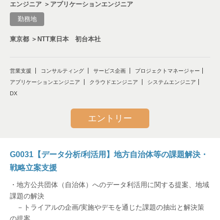
エンジニア ＞アプリケーションエンジニア
メタバース
勤務地
WEB3
東京都 ＞NTT東日本 初台本社
宇宙
営業支援
コンサルティング
サービス企画
プロジェクトマネージャー
アプリケーションエンジニア
クラウドエンジニア
システムエンジニア
ソフトウェア
DX
ソフトウェアエンジニア
エントリー
G0031【データ分析/利活用】地方自治体等の課題解決・
戦略立案支援
・地方公共団体（自治体）へのデータ利活用に関する提案、地域
課題の解決
－トライアルの企画/実施やデモを通じた課題の抽出と解決策
の提案